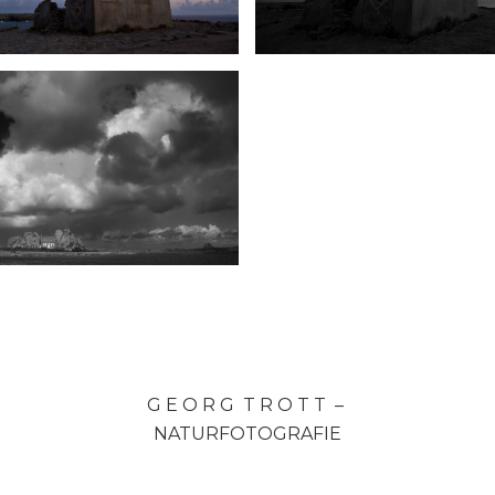
G E O R G T R O T T –
NATURFOTOGRAFIE