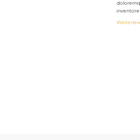
doloremq
inventore 
Weiterle