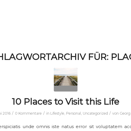
HLAGWORTARCHIV FÜR:
PLA
10 Places to Visit this Life
/
/
/
ni 2016
0 Kommentare
in
Lifestyle
,
Personal
,
Uncategorized
von
Georg 
rspiciatis unde omnis iste natus error sit voluptatem a