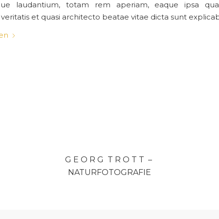
ue laudantium, totam rem aperiam, eaque ipsa qua
veritatis et quasi architecto beatae vitae dicta sunt explica
sen
G E O R G T R O T T –
NATURFOTOGRAFIE